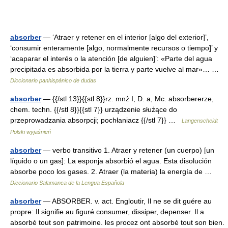
absorber
— ‘Atraer y retener en el interior [algo del exterior]’,
‘consumir enteramente [algo, normalmente recursos o tiempo]’ y
‘acaparar el interés o la atención [de alguien]’: «Parte del agua
precipitada es absorbida por la tierra y parte vuelve al mar»… …
Diccionario panhispánico de dudas
absorber
— {{/stl 13}}{{stl 8}}rz. mnż I, D. a, Mc. absorbererze,
chem. techn. {{/stl 8}}{{stl 7}} urządzenie służące do
przeprowadzania absorpcji; pochłaniacz {{/stl 7}} …
Langenscheidt
Polski wyjaśnień
absorber
— verbo transitivo 1. Atraer y retener (un cuerpo) [un
líquido o un gas]: La esponja absorbió el agua. Esta disolución
absorbe poco los gases. 2. Atraer (la materia) la energía de …
Diccionario Salamanca de la Lengua Española
absorber
— ABSORBER. v. act. Engloutir, Il ne se dit guére au
propre: Il signifie au figuré consumer, dissiper, depenser. Il a
absorbé tout son patrimoine. les procez ont absorbé tout son bien.