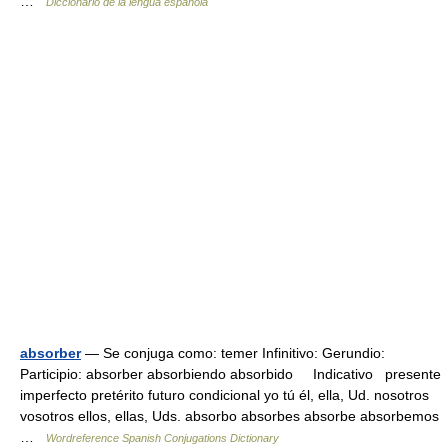
…
Diccionario de la lengua española
absorber
— Se conjuga como: temer Infinitivo: Gerundio:
Participio: absorber absorbiendo absorbido Indicativo presente
imperfecto pretérito futuro condicional yo tú él, ella, Ud. nosotros
vosotros ellos, ellas, Uds. absorbo absorbes absorbe absorbemos
…
Wordreference Spanish Conjugations Dictionary