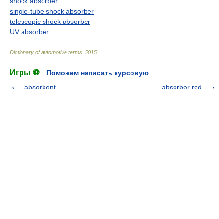
shock absorber
single-tube shock absorber
telescopic shock absorber
UV absorber
Dictionary of automotive terms
.
2015
.
Игры ⚽
Поможем написать курсовую
absorbent
absorber rod