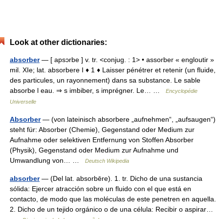
Look at other dictionaries:
absorber
— [ apsɔrbe ] v. tr. <conjug. : 1> • assorber « engloutir »
mil. XIe; lat. absorbere I ♦ 1 ♦ Laisser pénétrer et retenir (un fluide,
des particules, un rayonnement) dans sa substance. Le sable
absorbe l eau. ⇒ s imbiber, s imprégner. Le… …
Encyclopédie
Universelle
Absorber
— (von lateinisch absorbere „aufnehmen“, „aufsaugen“)
steht für: Absorber (Chemie), Gegenstand oder Medium zur
Aufnahme oder selektiven Entfernung von Stoffen Absorber
(Physik), Gegenstand oder Medium zur Aufnahme und
Umwandlung von… …
Deutsch Wikipedia
absorber
— (Del lat. absorbēre). 1. tr. Dicho de una sustancia
sólida: Ejercer atracción sobre un fluido con el que está en
contacto, de modo que las moléculas de este penetren en aquella.
2. Dicho de un tejido orgánico o de una célula: Recibir o aspirar…